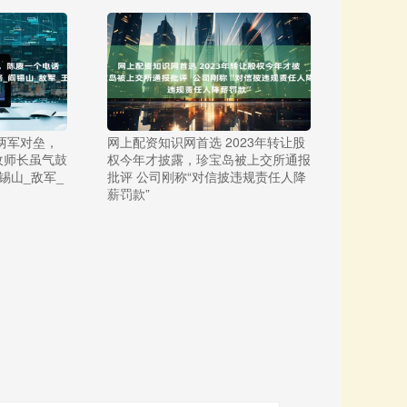
两军对垒，
网上配资知识网首选 2023年转让股
敌师长虽气鼓
权今年才披露，珍宝岛被上交所通报
锡山_敌军_
批评 公司刚称“对信披违规责任人降
薪罚款”