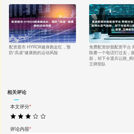
配资股市 HYROX健身跑走红，预
免费配资炒股配资平台 
防“高虐”健康跑的运动风险
陈赓一个电话打过去，
鼓，却下令退兵让路_阎
王牌部队
相关评论
本文评分
*
评论内容
*