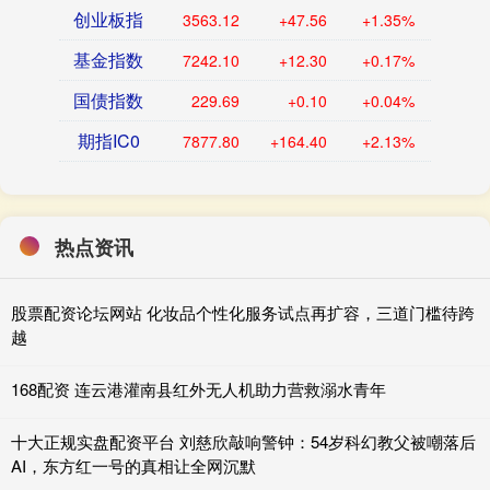
创业板指
3563.12
+47.56
+1.35%
基金指数
7242.10
+12.30
+0.17%
国债指数
229.69
+0.10
+0.04%
期指IC0
7877.80
+164.40
+2.13%
热点资讯
股票配资论坛网站 化妆品个性化服务试点再扩容，三道门槛待跨
越
168配资 连云港灌南县红外无人机助力营救溺水青年
十大正规实盘配资平台 刘慈欣敲响警钟：54岁科幻教父被嘲落后
AI，东方红一号的真相让全网沉默