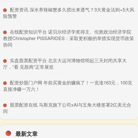
​配资资讯 深水养辣椒蟹多久捞出来透气？3大黄金法则+5大风
险预警
​在线配资知识平台 诺贝尔经济学奖得主、伦敦政治经济学院
教授Christopher PISSARIDES：采取更积极的举措实现货币政策
协同
​实盘股票配资平台 北京大运河博物馆明起三天封闭共享大
厅，“看·见殷商”正常展览
​配资炒股门户网 年前买黄金的赚疯了！一克涨163元，100克
直接净赚一万六！
​股票配资在线 马斯克旗下公司xAI与五角大楼签署2亿美元合
同
最新文章